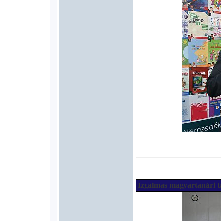
Izgalmas magyartanári ta