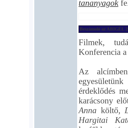
tananyagok
fel
Beszámoló az ABIGÉL 202
Filmek, tudá
Konferencia a 
Az alcímben
egyesületün
érdeklődés me
karácsony elő
Anna
költő,
Hargitai Kat