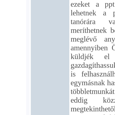
ezeket a ppt
lehetnek a 
tanórára va
meríthetnek b
meglévő anya
amennyiben Ö
küldjék el
gazdagíthassuk
is felhasznál
egymásnak has
többletmunkát
eddig közz
megtekinth