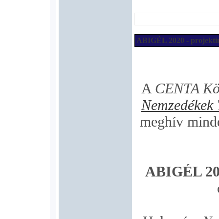
ABIGÉL 2020 - projektin
A
CENTA Köz
Nemzedékek 
meghív minde
ABIGÉL 202