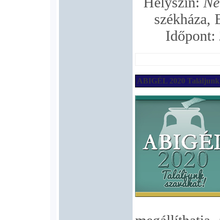
Helyszín:
Ne
székháza, 
Időpont:
ABIGÉL 2020 Találjunk 