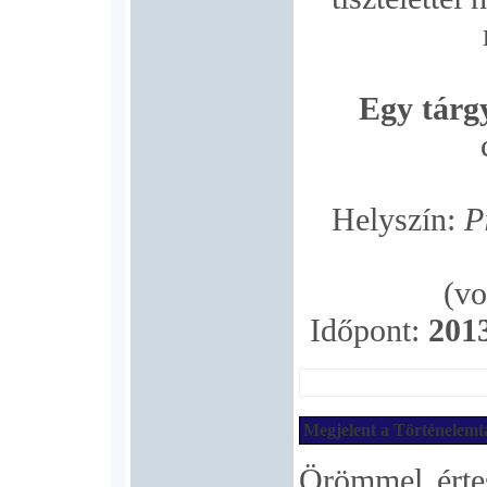
Egy tárg
Helyszín:
P
(vo
Időpont:
2013
Megjelent a Történelemt
Örömmel értes