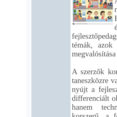
fejlesztőpe
témák, azok g
megvalósítása f
A szerzők kon
taneszközre v
nyújt a fejle
differenciált 
hanem techni
korszerű, a f