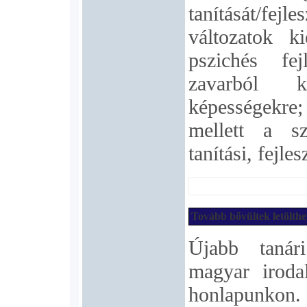
tanítását/fej
változatok k
pszichés fe
zavarból k
képességekre
mellett a szó
tanítási, fejles
Tovább bővültek letölthe
Újabb tanári
magyar iroda
honlapunkon. 