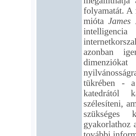
megállíthatja
folyamatát. A 
mióta
James 
intellige
internetkor
azonban ig
dimenziók
nyilvánossá
tükrében -
katedrától 
szélesíteni, a
szükséges k
gyakorlathoz a
további infor