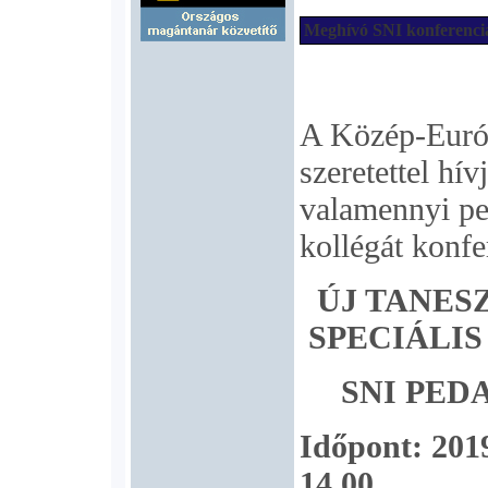
Meghívó SNI konferenci
A Közép-Euró
szeretettel hí
valamennyi p
kollégát konfe
ÚJ TANES
SPECIÁLI
SNI PE
Időpont: 2019
14.00