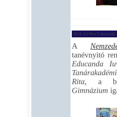
2013. évi Pro Educanda 
A
Nemzed
tanévnyitó re
Educanda Iuv
Tanárakadémi
Rita
, a bu
Gimnázium
ig