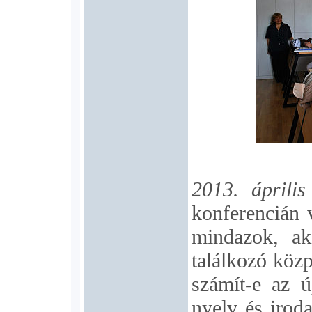
2013. április
konferencián v
mindazok, ak
találkozó közp
számít-e az ú
nyelv és irod