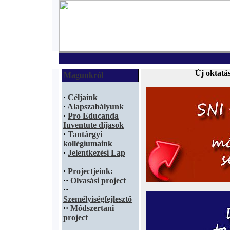
Új oktatá
Magunkról
·
Céljaink
·
Alapszabályunk
·
Pro Educanda
Iuventute díjasok
·
Tantárgyi
kollégiumaink
·
Jelentkezési Lap
·
Projectjeink:
·
·
Olvasási project
·
·
Személyiségfejlesztő
·
·
Módszertani
project