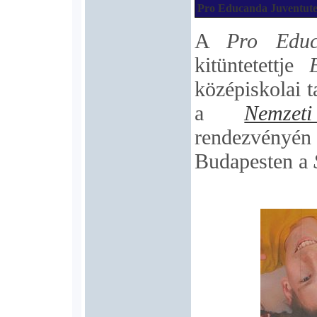
Pro Educanda Juventute
A
Pro Educ
kitüntetettje
középiskolai t
a
Nemzet
rendezvényén 
Budapesten a