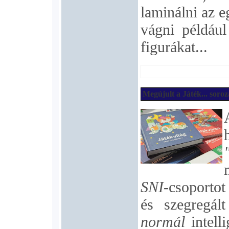
laminálni az e
vágni például
figurákat...
Megújult a Játék... soroz
SNI
-csoportot
és szegregált
normál
intelli