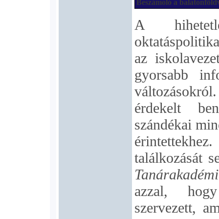
Beszámoló a balatonföld
A hihetetl
oktatáspoliti
az iskolaveze
gyorsabb inf
változásokról.
érdekelt be
szándékai min
érintettekh
találkozását s
Tanárakadémi
azzal, hogy
szervezett, a