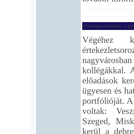
Országos roadshow a por
Végéhez 
értekezlets
nagyvárosb
kollégákkal. 
előadások ker
ügyesen és ha
portfólióját. 
voltak: Ves
Szeged, Misk
kerül a debre