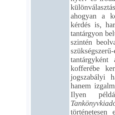
különválasztá
ahogyan a ko
kérdés is, ha
tantárgyon be
szintén beolv
szükségsze
tantárgyként
kofferébe ke
jogszabályi h
hanem izgalma
Ilyen pé
Tankönyvkiad
történetesen 