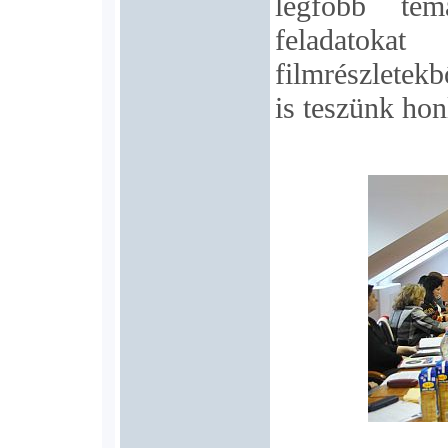
legfőbb téma
feladatoka
filmrészletek
is teszünk ho