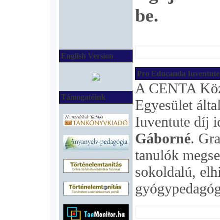
be.
English Version
Pro Educanda Iuventute 
A CENTA Közé
Támogatóink
Egyesület ált
Iuventute díj i
Gáborné
. Gra
tanulók megse
sokoldalú, elh
gyógypedagóg