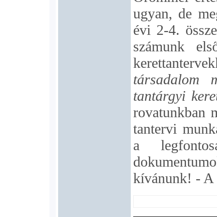
ugyan, de me
évi 2-4. össz
számunk els
kerettanterve
társadalom m
tantárgyi kere
rovatunkban m
tantervi munk
a legfontos
dokumentumok 
kívánunk! - A