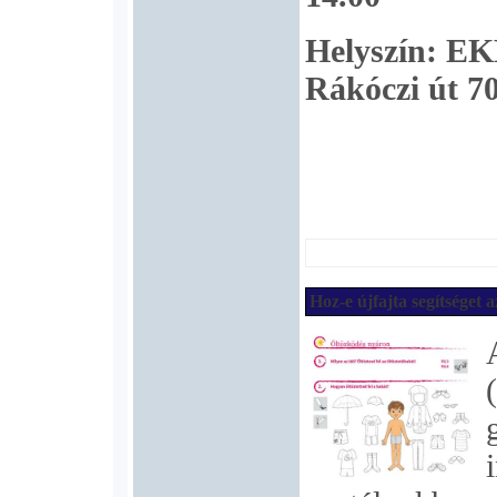
Helyszín: EK
Rákóczi út 70
Hoz-e újfajta segítséget a