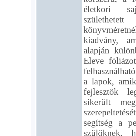
életkori sa
születhete
könyvméret
kiadvány, am
alapján külön
Eleve fóliázo
felhasználhat
a lapok, amik
fejlesztők l
sikerült megv
szerepeltetés
segítség a pe
szülőknek, 