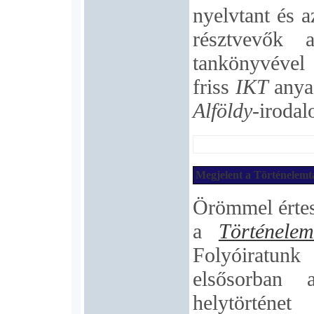
nyelvtant és 
résztvevők
tankönyvével 
friss
IKT
anyag
Alföldy
-iroda
Megjelent a Történelemta
Örömmel értes
a
Történelem
Folyóiratunk
elsősorban 
helytörténet 