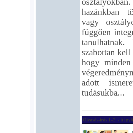
osztályokban
hazánkban tö
vagy osztály
függően integr
tanulhatnak.
szabottan kell
hogy minden 
végeredményn
adott isme
tudásukba...
Olvasás-írás 1–2. - új g