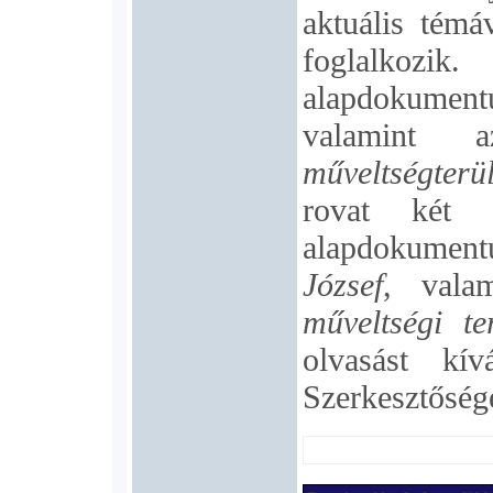
aktuális témá
foglalkozik
alapdokumen
valamint
műveltségterül
rovat két 
alapdokument
József
, val
műveltségi te
olvasást k
Szerkesztőség