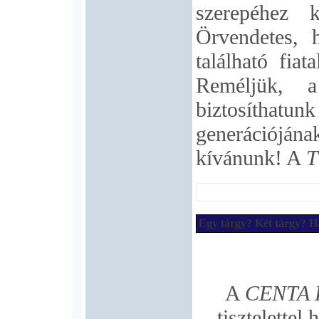
szerepéhez k
Örvendetes, 
található fiat
Reméljük, a
biztosítha
generációján
kívánunk! A
T
Egy tárgy? Két tárgy? H
A
CENTA K
tisztelettel