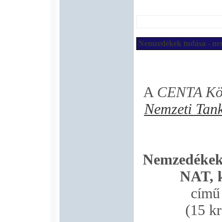
Nemzedékek tudása - nem
A
CENTA Köz
Nemzeti Tan
Nemzedékek 
NAT, k
című 
(15 k