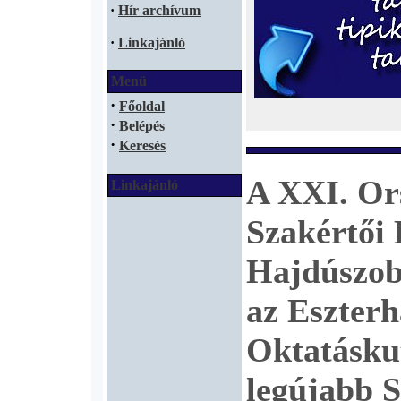
·
Hír archívum
·
Linkajánló
Menü
·
Főoldal
·
Belépés
·
Keresés
A XXI. Or
Linkajánló
Szakértői
Hajdúszobo
az Eszter
Oktatáskut
legújabb S