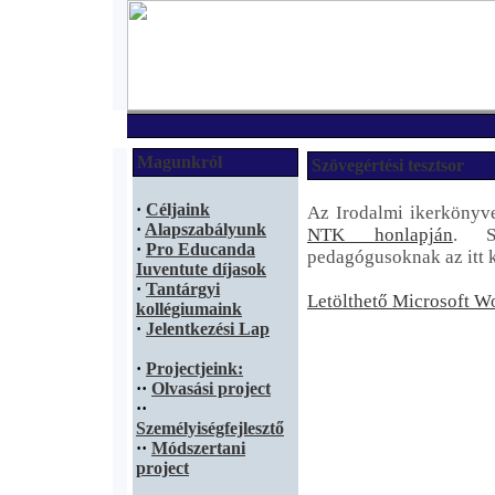
Magunkról
Szövegértési tesztsor
·
Céljaink
Az Irodalmi ikerkönyve
·
Alapszabályunk
NTK honlapján
. S
·
Pro Educanda
pedagógusoknak az itt kö
Iuventute díjasok
·
Tantárgyi
Letölthető Microsoft W
kollégiumaink
·
Jelentkezési Lap
·
Projectjeink:
·
·
Olvasási project
·
·
Személyiségfejlesztő
·
·
Módszertani
project