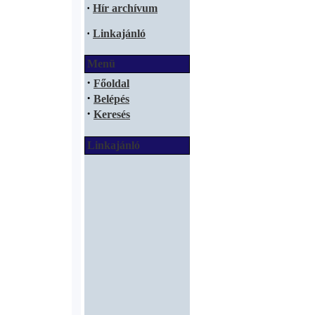
·
Hír archívum
·
Linkajánló
Menü
·
Főoldal
·
Belépés
·
Keresés
Linkajánló