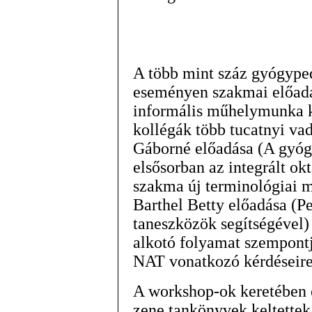
A több mint száz gyógyped
eseményen szakmai előadá
informális műhelymunka k
kollégák több tucatnyi va
Gáborné előadása (A gyóg
elsősorban az integrált ok
szakma új terminológiai m
Barthel Betty előadása (P
taneszközök segítségével) 
alkotó folyamat szempontja
NAT vonatkozó kérdéseire 
A workshop-ok keretében e
zene tankönyvek keltettek 