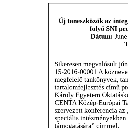
Új taneszközök az integ
folyó SNI pe
Dátum:
June
T
Sikeresen megvalósult jú
15-2016-00001 A köznevel
megfelelő tankönyvek, tane
tartalomfejlesztés című pr
Károly Egyetem Oktatáskut
CENTA Közép-Európai Tan
szervezett konferencia az 
speciális intézményekben
támogatására” címmel.