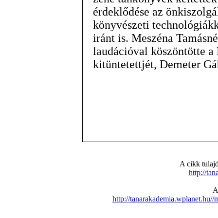
érdeklődése az önkiszolgál
könyvészeti technológiákka
iránt is. Meszéna Tamásn
laudációval köszöntötte a 
kitüntetettjét, Demeter G
A cikk tula
http://ta
A
http://tanarakademia.wplanet.hu