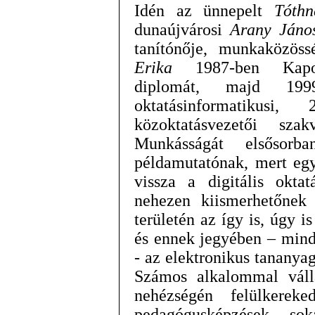
Idén az ünnepelt
Tóth
dunaújvárosi
Arany János
tanítónője, munkaközöss
Erika
1987-ben Kapos
diplomát, majd 1999
oktatásinformatikusi,
közoktatásvezetői szak
Munkásságát elsősorba
példamutatónak, mert egy
vissza a digitális okta
nehezen kiismerhetőnek
területén az így is, úgy i
és ennek jegyében – mind
- az elektronikus tananyagf
Számos alkalommal váll
nehézségén felülkereke
pedagógusképzések sok