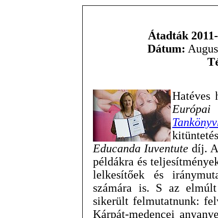
Átadták 2011-
Dátum:
August
T
Hatéves
Európai
Tankönyv
kitünte
Educanda Iuventute
díj. A
példákra és teljesítménye
lelkesítőek és iránymu
számára is. S az elmúlt
sikerült felmutatnunk: fel
Kárpát-medencei anyanyel