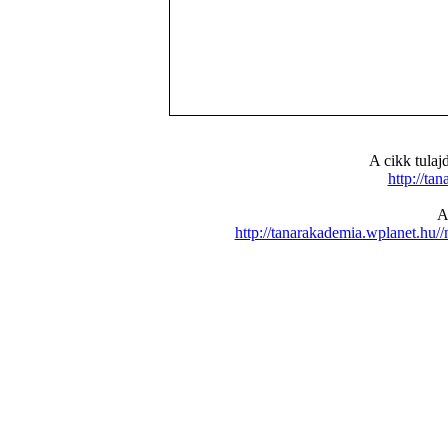
A cikk tula
http://ta
A
http://tanarakademia.wplanet.h