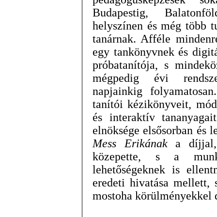
Budapestig, Balatonfö
helyszínen és még több tu
tanárnak. Afféle mindenr
egy tankönyvnek és digitá
próbatanítója, s mindekö
mégpedig évi rendszer
napjainkig folyamatosan
tanítói kézikönyveit, mód
és interaktív tananyaga
elnöksége elsősorban és 
Mess Erikának
a díjjal,
közepette, s a munk
lehetőségeknek is ellent
eredeti hivatása mellett,
mostoha körülményekkel d