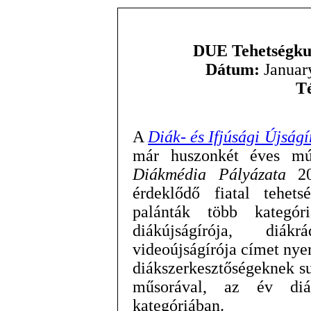
DUE Tehetségku
Dátum:
January
T
A
Diák- és Ifjúsági Újság
már huszonkét éves múl
Diákmédia Pályázata
20
érdeklődő fiatal tehet
palánták több kategór
diákújságírója, diákr
videoújságírója címet nyer
diákszerkesztőségeknek su
műsorával, az év diá
kategóriában.