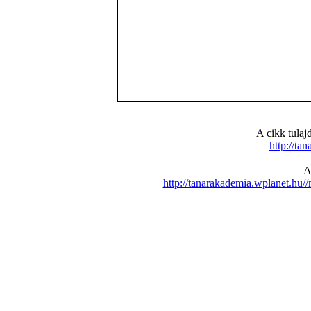
A cikk tula
http://ta
A
http://tanarakademia.wplanet.h