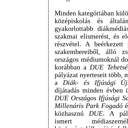
Minden kategóriában külön
középiskolás és által
gyakorlottabb diákmédiá
szakmai elismerést, és el
részvétel. A beérkezet
szakembereiből, álló z
országos médiumoknál dol
korábban a
DUE Tehetsé
pályázat nyerteseit több, m
a
Diák- és Ifjúsági Új
díjátadás minden évben ü
DUE Országos Ifjúsági Saj
Millenáris Park Fogadó
é
közhasznú
DUE
. A pál
ismert médiaszemé