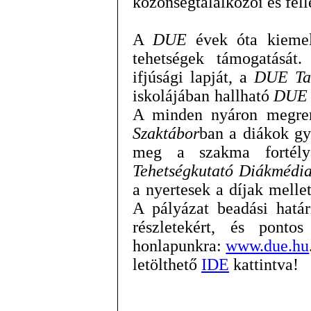
közönségtalálkozói és fell
A
DUE
évek óta kiemelk
tehetségek támogatását
ifjúsági lapját, a
DUE Tal
iskolájában hallható
DUE 
A minden nyáron megre
Szaktábor
ban a diákok gy
meg a szakma fortél
Tehetségkutató Diákmédia
a nyertesek a díjak melle
A pályázat beadási hatá
részletekért, és pontos
honlapunkra:
www.due.hu
letölthető
IDE
kattintva!