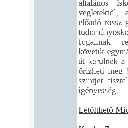
általános is
végletektől,
előadó rossz g
tudományosko
fogalmak re
követik egymá
át kerülnek a
őrizheti meg 
szintjét tiszt
igényesség.
Letölthető Mi