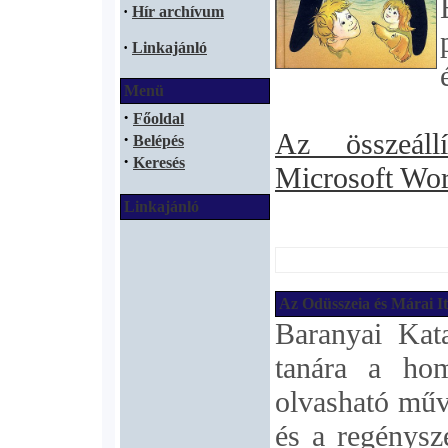
·
Hír archívum
·
Linkajánló
Menü
·
Főoldal
Az összeállí
·
Belépés
·
Keresés
Microsoft Wo
Linkajánló
Az Odüsszeia és Márai I
Baranyai Kat
tanára a hom
olvasható műv
és a regénysz