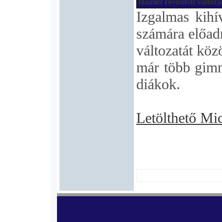
Hamlet rövidített változa
Izgalmas kihí
számára előadn
változatát köz
már több gimná
diákok.
Letölthető Mi