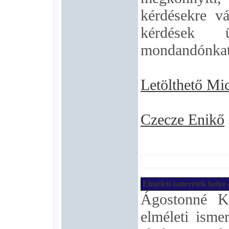
kérdésekre vá
kérdések ü
mondandónkat
Letölthető Mi
Czecze Enikő
Elméleti ismeretek helye 
Ágostonné K
elméleti ismer