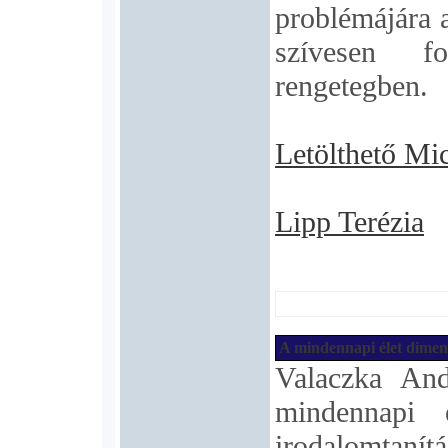
problémájára 
szívesen f
rengetegben.
Letölthető Mi
Lipp Terézia
A mindennapi élet dimen
Valaczka Andr
mindennapi 
irodalomtanít