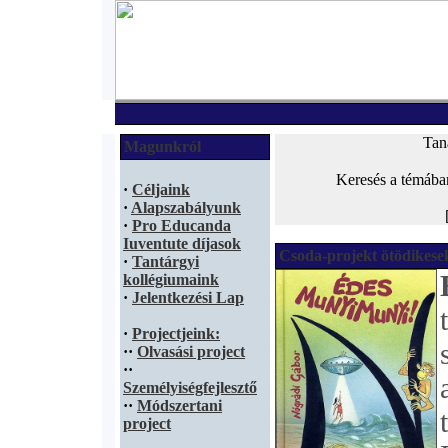
Tan
Magunkról
Keresés a témába
·
Céljaink
·
Alapszabályunk
·
Pro Educanda
Iuventute díjasok
Csoda-projekt ötödikes
·
Tantárgyi
kollégiumaink
·
Jelentkezési Lap
·
Projectjeink:
·
·
Olvasási project
·
·
Személyiségfejlesztő
·
·
Módszertani
project