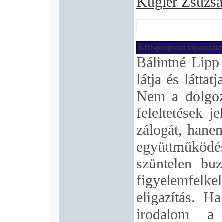
Kugler Zsuzs
KID-program tapasztala
Bálintné Lipp
látja és látta
Nem a dolgoz
feleltetések j
zálogát, hane
együttműkö
szüntelen buz
figyelemfel
eligazítás. H
irodalom a