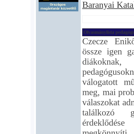
Baranyai Kata
Olvasmánylista pedagóg
Czecze Enikő
össze igen g
diákoknak,
pedagógusokn
válogatott m
meg, mai prob
válaszokat ad
találkozó 
érdeklődés
megkönnyít