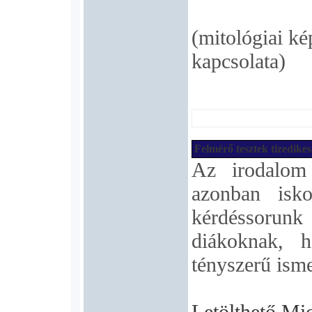
(mitológiai ké
kapcsolata)
Felmérő tesztek tizedike
Az irodalom 
azonban isko
kérdéssorun
diákoknak, h
tényszerű isme
Letölthető Mi