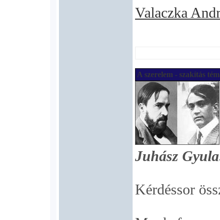
Valaczka And
A szerelem - szakítás té
Juhász Gyul
Kérdéssor öss