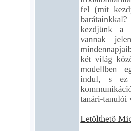
fel (mit kezd
barátainkkal
kezdjünk a s
vannak jel
mindennapjaib
két világ köz
modellben eg
indul, s ez 
kommunikáció
tanári-tanulói 
Letölthető Mi