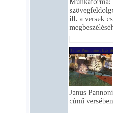
Munkaforma: 
szövegfeldolg
ill. a versek 
megbeszélésé
Janus Pannonius: Egy d
Janus Pannon
című versében 