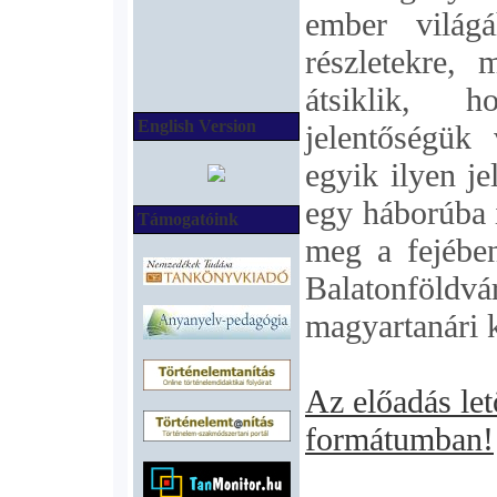
ember világ
részletekre, 
átsiklik, h
English Version
jelentőségük
egyik ilyen je
egy háborúba 
Támogatóink
meg a fejébe
Balatonföldvá
magyartanári k
Az előadás le
formátumban!