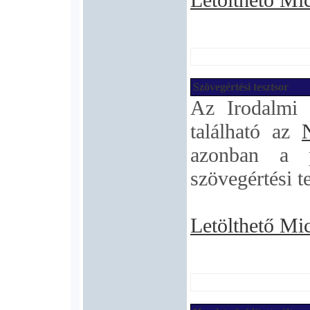
Szövegértési tesztsor
Az Irodalmi 
található az
azonban a p
szövegértési te
Letölthető Mi