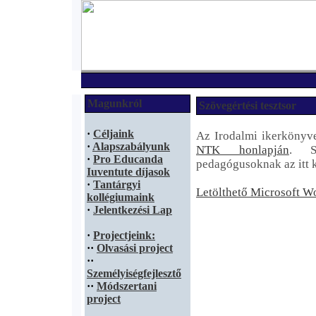
Magunkról
Szövegértési tesztsor
·
Céljaink
Az Irodalmi ikerkönyve
·
Alapszabályunk
NTK honlapján
. S
·
Pro Educanda
pedagógusoknak az itt kö
Iuventute díjasok
·
Tantárgyi
Letölthető Microsoft W
kollégiumaink
·
Jelentkezési Lap
·
Projectjeink:
·
·
Olvasási project
·
·
Személyiségfejlesztő
·
·
Módszertani
project