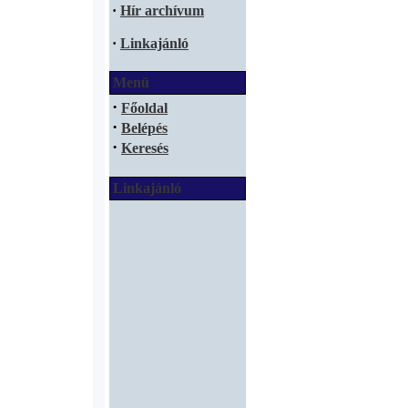
·
Hír archívum
·
Linkajánló
Menü
·
Főoldal
·
Belépés
·
Keresés
Linkajánló