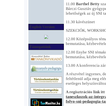
11.00
Barthel Betty
sza
Bárczi Gusztáv gyógype
lehetőségek az új SNI t
11.30 kávészünet
English Version
SZEKCIÓK, WORKSH
12.00 Középsúlyos témak
bemutatása, kézbevétel
Támogatóink
12.00 Enyhe SNI témakör
bemutatása, kézbevétel
13.00 A konferencia zár
A részvétel ingyenes, de
feltétlenül adja meg elé
esetleges helyszínváltoz
A regisztrációs link itt
taneszkozok-az-integra
folyo-sni-pedagogia-t