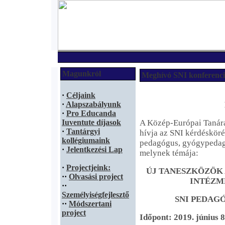
Magunkról
Meghívó SNI konferenc
·
Céljaink
·
Alapszabályunk
·
Pro Educanda
Iuventute díjasok
A Közép-Európai Tanára
·
Tantárgyi
hívja az SNI kérdésköré
kollégiumaink
pedagógus, gyógypedagó
·
Jelentkezési Lap
melynek témája:
·
Projectjeink:
ÚJ TANESZKÖZÖK 
·
·
Olvasási project
INTÉZM
·
·
Személyiségfejlesztő
SNI PEDAG
·
·
Módszertani
project
Időpont: 2019. június 