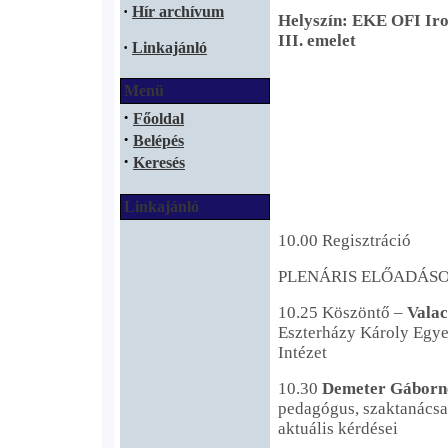
·
Hír archívum
Helyszín: EKE OFI Iro
III. emelet
·
Linkajánló
Menü
·
Főoldal
·
Belépés
·
Keresés
Linkajánló
10.00 Regisztráció
PLENÁRIS ELŐADÁS
10.25 Köszöntő –
Vala
Eszterházy Károly Egye
Intézet
10.30
Demeter Gábor
pedagógus, szaktanácsa
aktuális kérdései