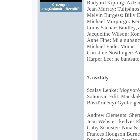
Rudyard Kipling: A dz
Jean Murray: Tulipános 
Melvin Burgess: Billy E
Michael Morpurgo: Ken
Louis Sachar: Bradley, 
Jacqueline Wilson: Kom
Anne Fine: Mi a guban
Michael Ende: Momo
Christine Nöstlinger: A
Harper Lee: ne bántsáto
7. osztály
Szalay Lenke: Mogyoró 
Sohonyai Edit: Macska
Böszörményi Gyula: ger
Andrew Clements: Sherr
Jean Webster: kedves E
Gaby Schuster: Nina &
Frances Hodgson Burnett