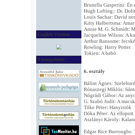
Brunella Gasperini: Én 
Hugh Lofting:: Dr. Dolit
Louis Sachar: David ne
Kitty Halbertsma: Amar
Annie M. G. Schmidt: M
English Version
Jacqueline Wilson: A ko
Arthur Ransome: fecské
Rowling: Harry Potter
Tokien: A babó
Támogatóink
6. osztály
Bálint Ágnes: Szeleburd
Rónaszegi Miklós: Sánt
Nógrádi Gábor: Az any
G. Szabó Judit: A macsk
Tőke Péter: Hanyistók
Dóka Péter: Az ellopott 
Aszlányi Károly: Kalan
Edgar Rice Burroughs: