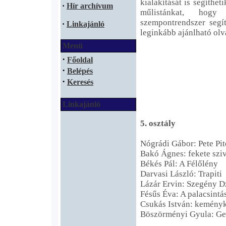
kialakítását is segíth
·
Hír archívum
műlistánkat, hogy
szempontrendszer segí
·
Linkajánló
leginkább ajánlható ol
Menü
·
Főoldal
·
Belépés
·
Keresés
Linkajánló
5. osztály
Nógrádi Gábor: Pete Pit
Bakó Ágnes: fekete szi
Békés Pál: A Félőlény
Darvasi László: Trapiti
Lázár Ervin: Szegény D
Fésűs Éva: A palacsintás
Csukás István: keményk
Böszörményi Gyula: Ge