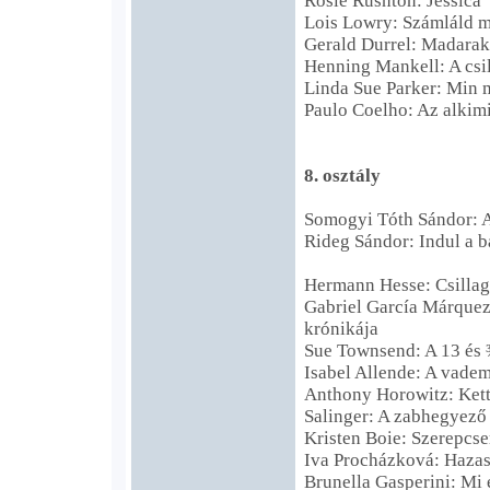
Rosie Rushton: Jessica
Lois Lowry: Számláld m
Gerald Durrel: Madarak
Henning Mankell: A csi
Linda Sue Parker: Min m
Paulo Coelho: Az alkimi
8. osztály
Somogyi Tóth Sándor: A
Rideg Sándor: Indul a b
Hermann Hesse: Csillag
Gabriel García Márquez:
krónikája
Sue Townsend: A 13 és 
Isabel Allende: A vad
Anthony Horowitz: Kett
Salinger: A zabhegyező
Kristen Boie: Szerepcse
Iva Procházková: Haza
Brunella Gasperini: Mi 