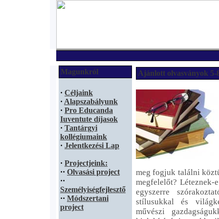
Magunkról
Ajánlott olvasványok 5-
·
Céljaink
·
Alapszabályunk
·
Pro Educanda
Iuventute díjasok
·
Tantárgyi
kollégiumaink
·
Jelentkezési Lap
·
Projectjeink:
·
·
Olvasási project
meg fogjuk találni közt
·
·
megfelelőt? Léteznek-
Személyiségfejlesztő
egyszerre szórakozta
·
·
Módszertani
stílusukkal és világ
project
művészi gazdagságuk