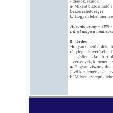
- diákok, szülők
a/ Miként biztosítható
beszerezhetősége?
b/ Hogyan lehet mérni 
Hasonló arány – 88% - t
irányt maga a tanártár
9. kérdés
Hogyan tehető érdekeltt
tényleges követésében?
- segédletek, komfortf
- versenyek, kimeneti s
a/ Hogyan viszonyulnak 
jövő kezdeményezéshe
b/ Milyen szerepük lehe