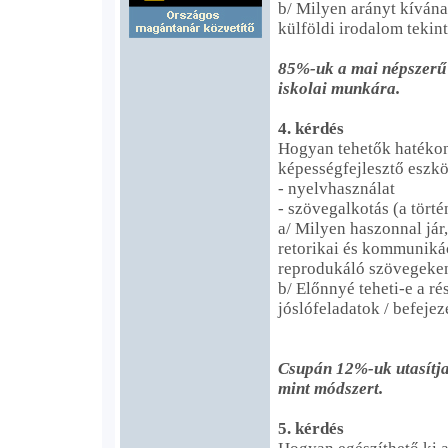
b/ Milyen arányt kívána
külföldi irodalom tekin
85%-uk a mai népszerű 
iskolai munkára.
4. kérdés
Hogyan tehetők hatékon
képességfejlesztő eszk
- nyelvhasználat
- szövegalkotás (a törté
a/ Milyen haszonnal jár, 
retorikai és kommuniká
reprodukáló szövegeken
b/ Előnnyé teheti-e a ré
jóslófeladatok / befeje
Csupán 12%-uk utasítja 
mint módszert.
5. kérdés