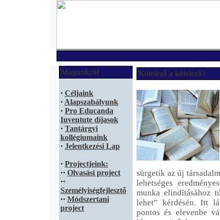
Magunkról
Kötelező a kötelező?
·
Céljaink
·
Alapszabályunk
·
Pro Educanda
Iuventute díjasok
·
Tantárgyi
kollégiumaink
·
Jelentkezési Lap
·
Projectjeink:
·
·
Olvasási project
sürgetik az új társadalm
·
·
lehetséges eredményes
Személyiségfejlesztő
munka elindításához tú
·
·
Módszertani
lehet” kérdésén. Itt 
project
pontos és elevenbe vá