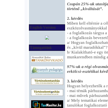
Csupán 25%-uk utasítja 
történő „kiváltását”.
2. kérdés
Miben kell eltérnie a c
English Version
eszközolvasmányokkal 
- a foglalkozás tárgya a
- a foglalkozás bevezet
a/ Hogyan foglalkozhat
és „kívül maradókkal”?
Támogatóink
b/ Kialakítható-e egy ön
munkarendben mindig a
97%-uk a régi olvasmán
erkölcsi-esztétikai kérd
3. kérdés
Hogyan helyezhetők a 
- mai témák párhuzamba 
- mai művek párhuzamba
a/ Mely tematikai eleme
tanulókat foglalkoztat