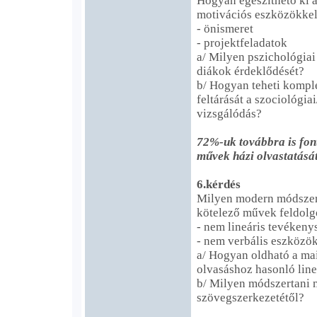
Hogyan egészíthető ki 
motivációs eszközökke
- önismeret
- projektfeladatok
a/ Milyen pszichológia
diákok érdeklődését?
b/ Hogyan teheti kompl
feltárását a szociológia
vizsgálódás?
72%-uk továbbra is font
művek házi olvastatását
6.kérdés
Milyen modern módszer
kötelező művek feldolg
- nem lineáris tevéken
- nem verbális eszközö
a/ Hogyan oldható a ma
olvasáshoz hasonló lin
b/ Milyen módszertani 
szövegszerkezetétől?