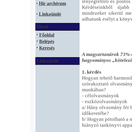
lényegretörő és pontos 
·
Hír archívum
Kérdéseinkből újab
mindezeket sikerül m
·
Linkajánló
adhatunk esélyt a köny
Menü
·
Főoldal
·
Belépés
·
Keresés
A magyartanárok 73%-a 
hagyományos „kötelező
Linkajánló
1. kérdés
Hogyan tehető harmoniku
szórakoztató olvasmányo
munkában?
- célolvasmányok
- eszközolvasmányok
a/ Hány olvasmány fér 
időkeretébe?
b/ Hogyan pótolható a 
hiányzó tankönyvi appa