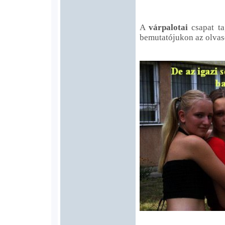
A
várpalotai
csapat tag
bemutatójukon az olvaso