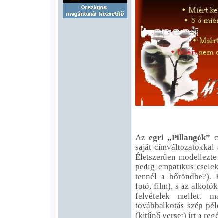
Az
egri „Pillangók”
cs
saját címváltozatokkal
Életszerűen modellezte
pedig empatikus cselek
tennél a bőröndbe?). 
fotó, film), s az alkotó
felvételek mellett 
továbbalkotás szép pél
(kitűnő verset) írt a r