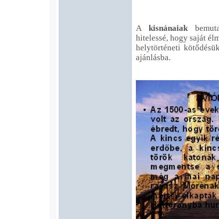
A
kisnánaiak
bemutat
hitelessé, hogy saját é
helytörténeti kötődésü
ajánlásba.