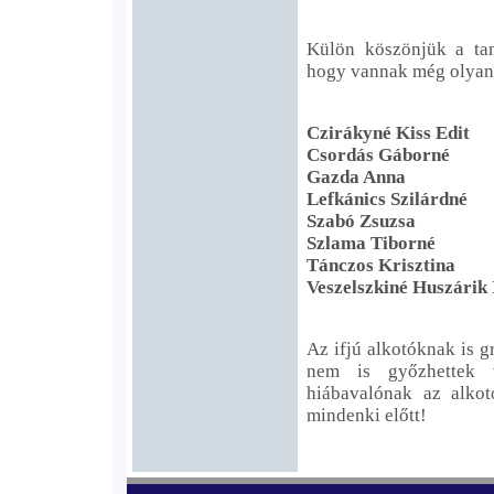
Külön köszönjük a tan
hogy vannak még olyan 
Czirákyné Kiss Edit
Csordás Gáborné
Gazda Anna
Lefkánics Szilárdné
Szabó Zsuzsa
Szlama Tiborné
Tánczos Krisztina
Veszelszkiné Huszárik 
Az ifjú alkotóknak is g
nem is győzhettek 
hiábavalónak az alkot
mindenki előtt!