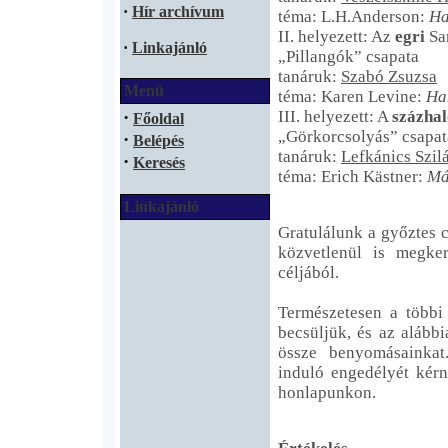
·
Hír archívum
téma: L.H.Anderson:
Ha
II. helyezett: Az
egri
San
·
Linkajánló
„Pillangók” csapata
tanáruk:
Szabó Zsuzsa
Menü
téma: Karen Levine:
Ha
·
III. helyezett: A
százha
Főoldal
„Görkorcsolyás” csapat
·
Belépés
tanáruk:
Lefkánics Szil
·
Keresés
téma: Erich Kästner:
Má
Linkajánló
Gratulálunk a győztes 
közvetlenül is megke
céljából.
Természetesen a többi
becsüljük, és az alább
össze benyomásainkat
induló engedélyét kérn
honlapunkon.