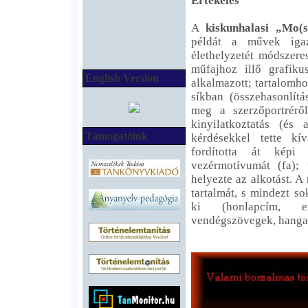
Értékelés
A
kiskunhalasi „Mo(s
példát a művek iga
élethelyzetét módszere
műfajhoz illő grafiku
English Version
alkalmazott; tartalomho
síkban (összehasonlít
meg a szerzőportréről
kinyilatkoztatás (és 
Támogatóink
kérdésekkel tette kí
fordította át képi
vezérmotívumát (fa);
helyezte az alkotást. A
tartalmát, s mindezt so
ki (honlapcím, er
vendégszövegek, hanga