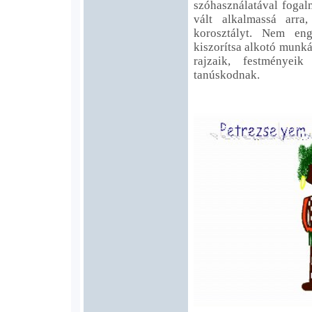
szóhasználatával foga
vált alkalmassá arra
korosztályt. Nem eng
kiszorítsa alkotó munk
rajzaik, festményeik
tanúskodnak.