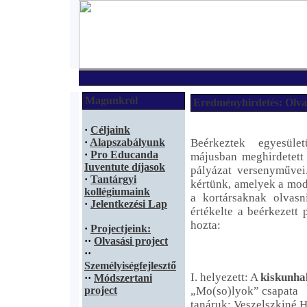
Magunkról
Eredményhirdetés: Olvas
·
Céljaink
·
Alapszabályunk
Beérkeztek egyesüle
·
Pro Educanda
májusban meghirdetet
Iuventute díjasok
pályázat versenyművei
·
Tantárgyi
kértünk, amelyek a mod
kollégiumaink
a kortársaknak olvasn
·
Jelentkezési Lap
értékelte a beérkezett
hozta:
·
Projectjeink:
·
·
Olvasási project
·
·
Személyiségfejlesztő
I. helyezett: A
kiskunha
·
·
Módszertani
project
„Mo(so)lyok” csapata
tanáruk:
Veszelszkiné H