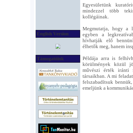
Egyesületünk kuratór
mindezzel több tek
kollégáinak.
Megmutatja, hogy a l
English Version
egyben a legkreatíva
hívhatják elő bennün
élhetők meg, hanem insp
Példája arra is felhí
Támogatóink
körülmények közül j
művészi érték iránti
társaikban. A mi felad
felszabadítsuk bennük,
emeljünk a kommunikáci