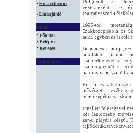
Dolgozott a Népr
·
Hír archívum
vezetőjeként, 10 év
Iparművészeti Főiskolá
·
Linkajánló
1996-tól mostaná
Menü
Szakközépiskola és Sz
·
Főoldal
tanít, egyben az iskola 
·
Belépés
·
Keresés
De nemcsak tanítja, nev
tanulókat, hanem m
szakterületével, a fén
Linkajánló
szakdolgozatát is errő
hátrányos helyzetű fiat
Keresi és alkalmazz
művészeti tevékenysé
lehetőségét is az iskolai
Emellett feleségével ne
két legidősebb művés
zenei pályára készül. T
fejlődésük, tevékenyke