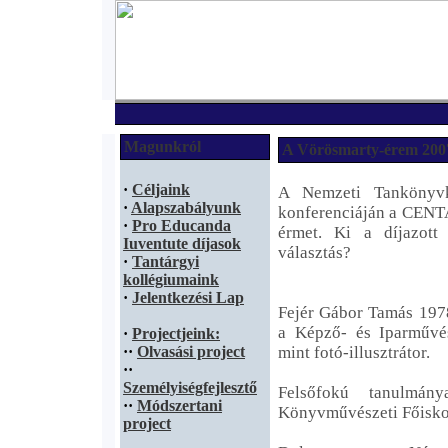
Magunkról
A Vörösmarty-érem 2007
·
Céljaink
A Nemzeti Tankönyvk
·
Alapszabályunk
konferenciáján a CENTA
·
Pro Educanda
érmet. Ki a díjazott
Iuventute díjasok
választás?
·
Tantárgyi
kollégiumaink
·
Jelentkezési Lap
Fejér Gábor Tamás 1978
a Képző- és Iparművés
·
Projectjeink:
·
·
Olvasási project
mint fotó-illusztrátor.
·
·
Személyiségfejlesztő
Felsőfokú tanulmán
·
·
Módszertani
Könyvművészeti Főiskol
project