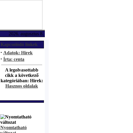
2026. augusztus 8.
Kapcsolódó linkek
·
Adatok: Hírek
·
Írta: centa
A legolvasottabb
cikk a következő
kategóriában: Hírek:
Hasznos oldalak
Nyomtatható
változat