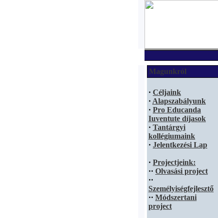
Magunkról
·
Céljaink
·
Alapszabályunk
·
Pro Educanda
Iuventute díjasok
·
Tantárgyi
kollégiumaink
·
Jelentkezési Lap
·
Projectjeink:
·
·
Olvasási project
·
·
Személyiségfejlesztő
·
·
Módszertani
project