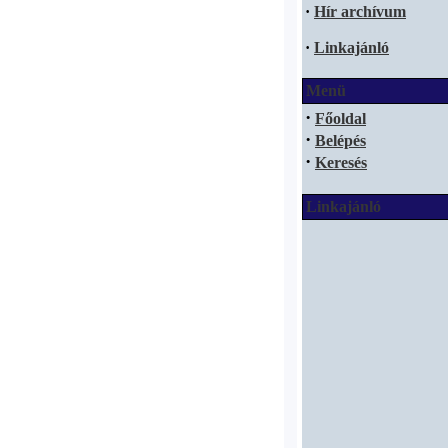
·
Hír archívum
·
Linkajánló
Menü
·
Főoldal
·
Belépés
·
Keresés
Linkajánló