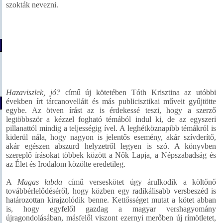
szokták nevezni.
Hazaviszlek, jó?
című új kötetében Tóth Krisztina az utóbbi
években írt tárcanovelláit és más publicisztikai műveit gyűjtötte
egybe. Az ötven írást az is érdekessé teszi, hogy a szerző
legtöbbször a kézzel fogható témából indul ki, de az egyszeri
pillanattól mindig a teljességig ível. A leghétköznapibb témákról is
kiderül nála, hogy nagyon is jelentős esemény, akár szívderítő,
akár egészen abszurd helyzetről legyen is szó. A könyvben
szereplő írásokat többek között a Nők Lapja, a Népszabadság és
az Élet és Irodalom közölte eredetileg.
A
Magas labda
című verseskötet úgy árulkodik a költőnő
továbbérlelődéséről, hogy közben egy radikálisabb versbeszéd is
határozottan kirajzolódik benne. Kettősséget mutat a kötet abban
is, hogy egyfelől gazdag a magyar vershagyomány
újragondolásában, másfelől viszont ezernyi merőben új rímötletet,