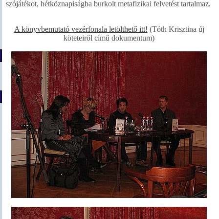
szójátékot, hétköznapiságba burkolt metafizikai felvetést tartalmaz.
A könyvbemutató vezérfonala letölthető itt!
(Tóth Krisztina új
köteteiről című dokumentum)