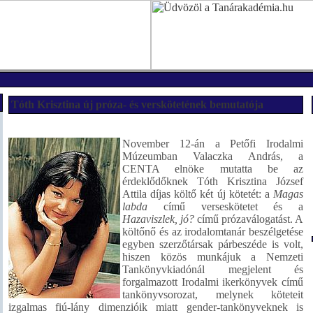
Tóth Krisztina új próza- és verskötetének bemutatója
November 12-án a Petőfi Irodalmi
Múzeumban Valaczka András, a
CENTA elnöke mutatta be az
érdeklődőknek Tóth Krisztina József
Attila díjas költő két új kötetét: a
Magas
labda
című verseskötetet és a
Hazaviszlek, jó?
című prózaválogatást. A
költőnő és az irodalomtanár beszélgetése
egyben szerzőtársak párbeszéde is volt,
hiszen közös munkájuk a Nemzeti
Tankönyvkiadónál megjelent és
forgalmazott Irodalmi ikerkönyvek című
tankönyvsorozat, melynek köteteit
izgalmas fiú-lány dimenzióik miatt gender-tankönyveknek is