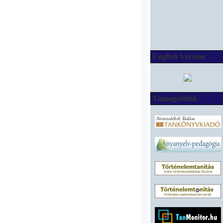
English Version
Támogatóink