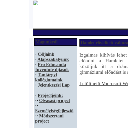
Magunkról
Hamlet rövidített változ
·
Céljaink
Izgalmas kihívás lehet
·
Alapszabályunk
előadni a Hamletet. 
·
Pro Educanda
közöljük itt a drá
Iuventute díjasok
gimnáziumi előadást is s
·
Tantárgyi
kollégiumaink
Letölthető Microsoft W
·
Jelentkezési Lap
·
Projectjeink:
·
·
Olvasási project
·
·
Személyiségfejlesztő
·
·
Módszertani
project