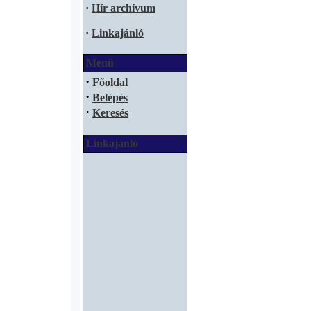
·
Hír archívum
·
Linkajánló
Menü
·
Főoldal
·
Belépés
·
Keresés
Linkajánló