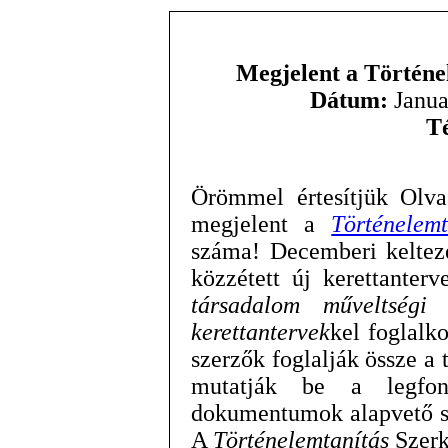
Megjelent a Történe
Dátum:
Janua
T
Örömmel értesítjük Olva
megjelent a
Történelemt
száma! Decemberi keltez
közzétett új kerettanter
társadalom műveltségi 
kerettantervek
kel foglalk
szerzők foglalják össze a
mutatják be a legfont
dokumentumok alapvető sz
A
Történelemtanítás
Szerk