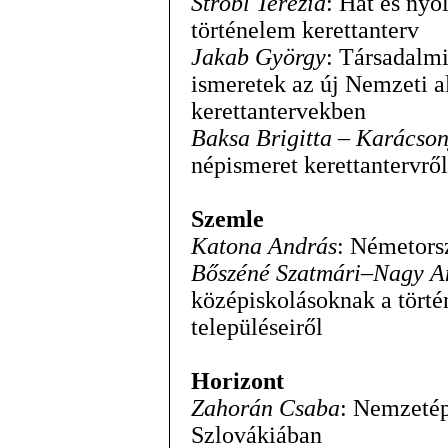
Stróbl Terézia
: Hat és ny
történelem kerettanterv
Jakab György
: Társadalmi
ismeretek az új Nemzeti a
kerettantervekben
Baksa Brigitta – Karácso
népismeret kerettantervről
Szemle
Katona András
: Németors
Bőszéné Szatmári–Nagy A
középiskolásoknak a tört
településeiről
Horizont
Zahorán Csaba
: Nemzetép
Szlovákiában