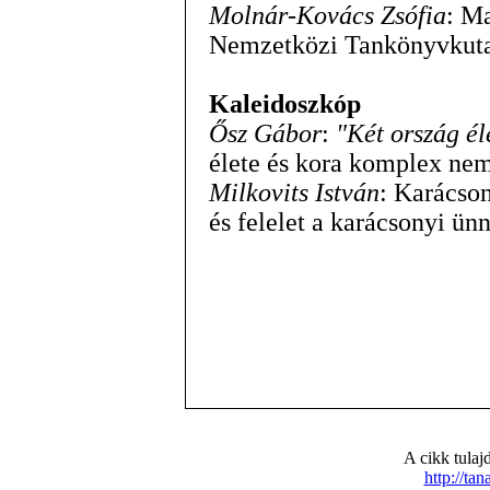
Molnár-Kovács Zsófia
: M
Nemzetközi Tankönyvkuta
Kaleidoszkóp
Ősz Gábor
:
"Két ország él
élete és kora komplex nem
Milkovits István
: Karácson
és felelet a karácsonyi ün
A cikk tula
http://ta