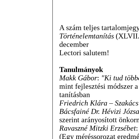
A szám teljes tartalomjeg
Történelemtanítás
(XLVII.)
december
Lectori salutem!
Tanulmányok
Makk Gábor
:
"Ki tud több
mint fejlesztési módszer a
tanításban
Friedrich Klára – Szakác
Bácsfainé Dr. Hévizi Józs
szerint arányosított önk
Ravaszné Mitzki Erzsébet
(Egy méréssorozat eredmén