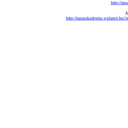
http://ta
A
http://tanarakademia.wplanet.hu