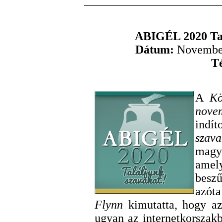
ABIGÉL 2020 Tal
Dátum:
November
T
A
Kö
nove
indí
szava
magy
amel
beszű
azót
Flynn
kimutatta, hogy az
ugyan az internetkorszak