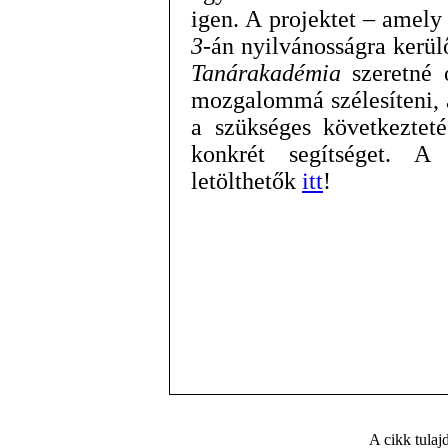
igen. A projektet – amel
3
-án nyilvánosságra kerül
Tanárakadémia
szeretné o
mozgalommá szélesíteni, 
a szükséges következteté
konkrét segítséget. A 
letölthetők
itt
!
A cikk tula