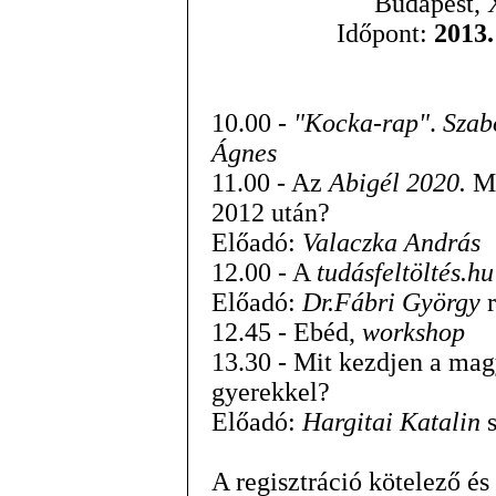
Budapest, 
Időpont:
2013.
10.00 -
"Kocka-rap"
.
Szab
Ágnes
11.00 - Az
Abigél 2020.
Mi
2012 után?
Előadó:
Valaczka András
12.00 - A
tudásfeltöltés.hu
Előadó:
Dr.Fábri György
r
12.45 - Ebéd,
workshop
13.30 - Mit kezdjen a mag
gyerekkel?
Előadó:
Hargitai Katalin
s
A regisztráció kötelező és