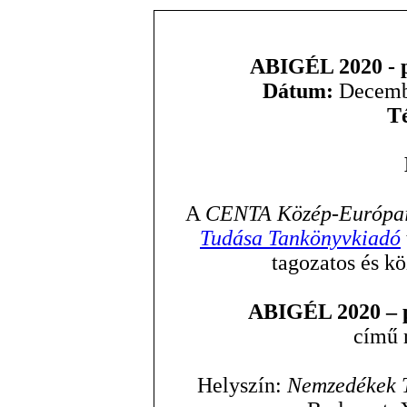
ABIGÉL 2020 - p
Dátum:
Decembe
T
A
CENTA Közép-Európai
Tudása Tankönyvkiadó
tagozatos és k
ABIGÉL 2020 – p
című 
Helyszín:
Nemzedékek 