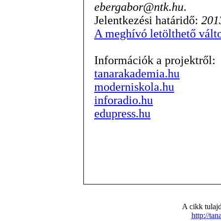
ebergabor@ntk.hu
.
Jelentkezési határidő:
201
A meghívó letölthető vált
Információk a projektről:
tanarakademia.hu
moderniskola.hu
inforadio.hu
edupress.hu
A cikk tula
http://ta