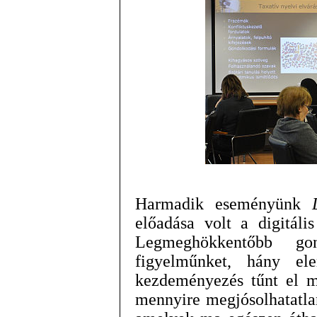
Harmadik eseményünk
előadása volt a digitáli
Legmeghökkentőbb go
figyelműnket, hány ele
kezdeményezés tűnt el m
mennyire megjósolhatatlan