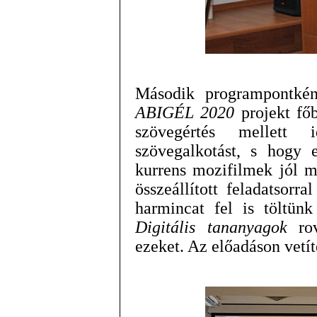
Második programpontké
ABIGÉL 2020
projekt főb
szövegértés mellett 
szövegalkotást, s hogy 
kurrens mozifilmek jól m
összeállított feladatsorra
harmincat fel is töltün
Digitális tananyagok
rov
ezeket. Az előadáson vetít