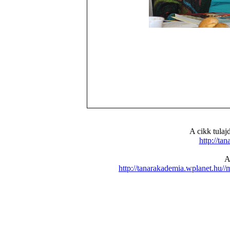
A cikk tula
http://ta
A
http://tanarakademia.wplanet.hu