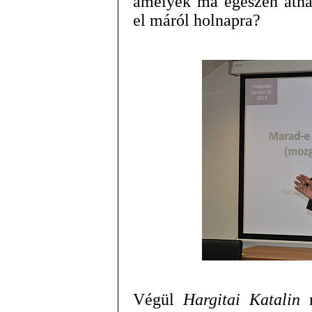
amelyek ma egészen átha
el máról holnapra?
Végül
Hargitai Katalin
n