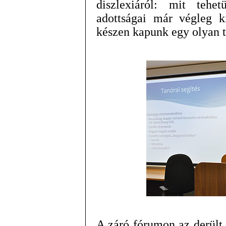
diszlexiáról: mit teh
adottságai már végleg k
készen kapunk egy olyan t
A záró fórumon az derült 