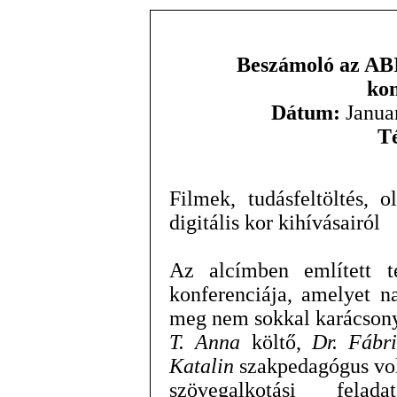
Beszámoló az ABI
kon
Dátum:
Januar
T
Filmek, tudásfeltöltés, 
digitális kor kihívásairól
Az alcímben említett t
konferenciája, amelyet n
meg nem sokkal karácsony
T. Anna
költő,
Dr. Fábr
Katalin
szakpedagógus vol
szövegalkotási felada