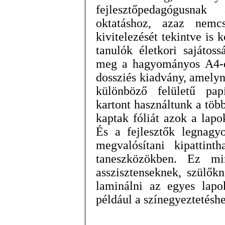
fejlesztőpedagógusnak
oktatáshoz, azaz nemc
kivitelezését tekintve is k
tanulók életkori sajátoss
meg a hagyományos A4-e
dossziés kiadvány, amely
különböző felületű papí
kartont használtunk a töb
kaptak fóliát azok a lapo
És a fejlesztők legnagyo
megvalósítani kipattinth
taneszközökben. Ez mi
asszisztenseknek, szülők
laminálni az egyes lapo
például a színegyeztetéshe