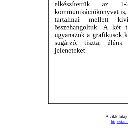
elkészítettük az 1
kommunikációkönyvet is, é
tartalmai mellett kivi
összehangoltuk. A két t
ugyanazok a grafikusok ké
sugárzó, tiszta, élénk 
jeleneteket.
A cikk tula
http://ta