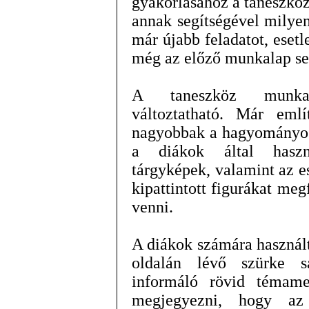
gyakorlásához a taneszköz 
annak segítségével milyen
már újabb feladatot, esetl
még az előző munkalap se
A taneszköz munkala
változtatható. Már eml
nagyobbak a hagyományos
a diákok által haszná
tárgyképek, valamint az e
kipattintott figurákat me
venni.
A diákok számára használt
oldalán lévő szürke s
informáló rövid témameg
megjegyezni, hogy az 