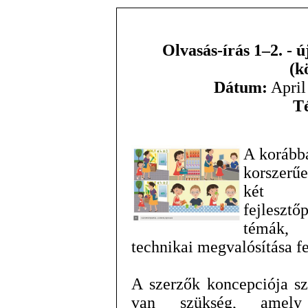
Olvasás-írás 1–2. - 
(k
Dátum:
April
T
A korább
korszerűe
két é
fejleszt
témák, 
technikai megvalósítása fel
A szerzők koncepciója sz
van szükség, amely