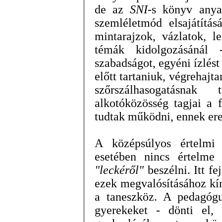
de az
SNI
-s könyv anya
szemléletmód elsajátítás
mintarajzok, vázlatok, l
témák kidolgozásánál 
szabadságot, egyéni ízlést 
előtt tartaniuk, végrehajt
szőrszálhasogatásnak
alkotóközösség tagjai a f
tudtak működni, ennek er
A középsúlyos értelmi
esetében nincs értelme
"leckéről"
beszélni. Itt fe
ezek megvalósításához kí
a taneszköz. A pedagógu
gyerekeket - dönti el, 