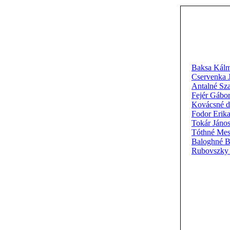
Baksa Kál
Cservenka 
Antalné Sz
Fejér Gábo
Kovácsné d
Fodor Erik
Tokár Ján
Tóthné Mes
Baloghné B
Rubovszky 