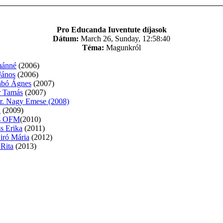
Pro Educanda Iuventute díjasok
Dátum:
March 26, Sunday, 12:58:40
Téma:
Magunkról
mánné
(2006)
János
(2006)
abó Ágnes
(2007)
r Tamás
(2007)
r. Nagy Emese (2008)
a
(2009)
os OFM
(2010)
s Erika
(2011)
iró Mária
(2012)
Rita
(2013)