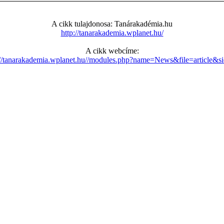
A cikk tulajdonosa: Tanárakadémia.hu
http://tanarakademia.wplanet.hu/
A cikk webcíme:
://tanarakademia.wplanet.hu//modules.php?name=News&file=article&s