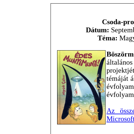
Csoda-pro
Dátum:
Septemb
Téma:
Magya
Böször
általános
projektj
témáját á
évfolya
évfolyamo
Az össze
Microsof