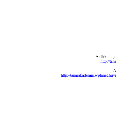
A cikk tula
http://ta
A
http://tanarakademia.wplanet.h