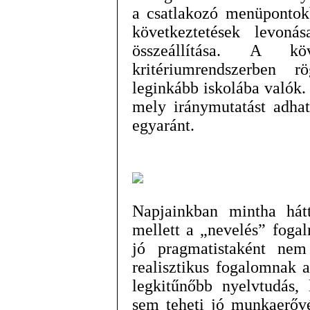
a csatlakozó menüpontok
következtetések levoná
összeállítása. A kö
kritériumrendszerben 
leginkább iskolába valók.
mely iránymutatást adhat
egyaránt.
Napjainkban mintha hátt
mellett a „nevelés” foga
jó pragmatistaként nem
realisztikus fogalomnak 
legkitűnőbb nyelvtudás, 
sem teheti jó munkaerővé