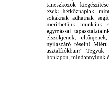
taneszközök kiegészítés
ezek: hétköznapiak, min
sokaknak adhatnak segít
meríthetünk munkánk sz
egymással tapasztalatain
elszökjenek, eltűnjen
nyílászáró résein! Miér
asztalfiókban? Tegyük
honlapon, mindannyiunk é