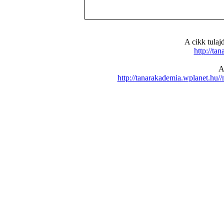
A cikk tula
http://ta
A
http://tanarakademia.wplanet.h