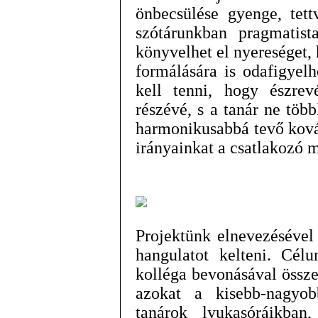
önbecsülése gyenge, tet
szótárunkban pragmatis
könyvelhet el nyereséget, 
formálására is odafigyel
kell tenni, hogy észrev
részévé, s a tanár ne töb
harmonikusabbá tevő ková
irányainkat a csatlakozó 
Projektünk elnevezésével
hangulatot kelteni. Cél
kolléga bevonásával össz
azokat a kisebb-nagyo
tanárok lyukasóráikban