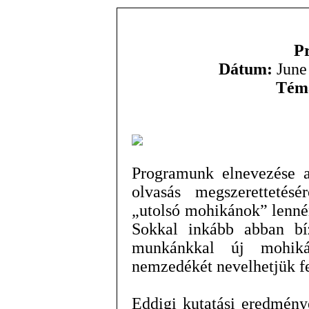
Pr
Dátum:
June
Tém
Programunk elnevezése a
olvasás megszeretteté
„utolsó mohikánok” lenné
Sokkal inkább abban bí
munkánkkal új mohikán
nemzedékét nevelhetjük fe
Eddigi kutatási eredmény