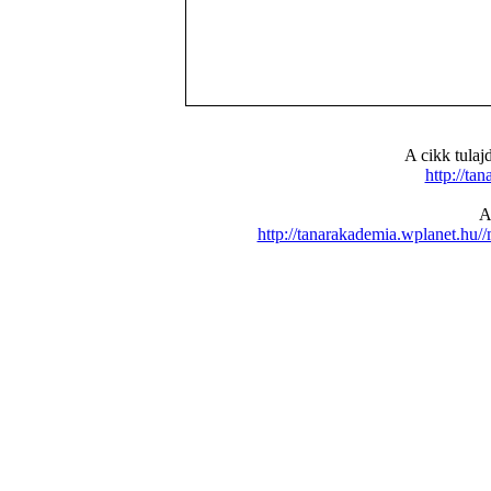
A cikk tula
http://ta
A
http://tanarakademia.wplanet.h