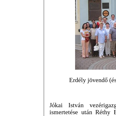
Erdély jövendő (és
Jókai István vezériga
ismertetése után Réthy 