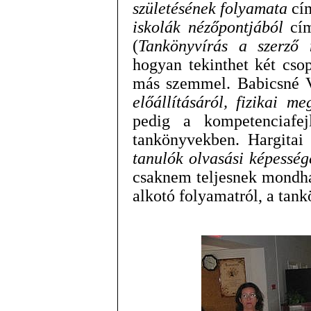
születésének folyamata
cím
iskolák nézőpontjából
cím
(
Tankönyvírás a szerző 
hogyan tekinthet két cso
más szemmel. Babicsné 
előállításáról, fizikai me
pedig a kompetenciafejl
tankönyvekben. Hargitai 
tanulók olvasási képesség
csaknem teljesnek mondhat
alkotó folyamatról, a tank