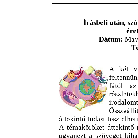
Írásbeli után, sz
ére
Dátum:
May 
T
A két vi
feltennün
fától a
részlete
irodal
Összeáll
áttekintő tudást tesztelhe
A témaköröket áttekintő 
ugyanezt a szöveget kiha