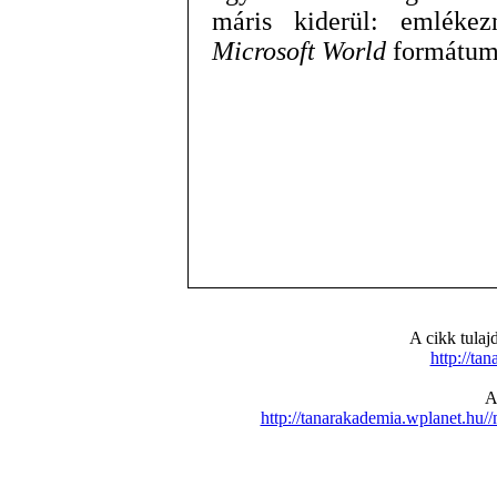
máris kiderül: emléke
Microsoft World
formátumb
A cikk tula
http://ta
A
http://tanarakademia.wplanet.h