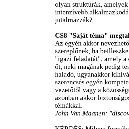
olyan struktúrák, amelyek
intenzívebb alkalmazkodá
jutalmazzák?
CS8 "Saját téma" megtal
Az egyén akkor nevezhető
szereplőnek, ha beilleszk
"igazi feladatát", amely a
őt, neki magának pedig te
haladó, ugyanakkor kihívá
szerencsés egyén kompetec
vezetőtől vagy a közösség
azonban akkor biztonságos
témákkal.
John Van Maanen: "discov
KÉRDÉS: Milyen formában 