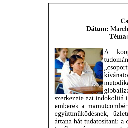
Cs
Dátum:
March 
Téma
A koop
tudom
„csopo
kívánato
metodik
globali
szerkezete ezt indokolttá 
emberek a mamutcombért
együttműködésnek, üzle
ártana hát tudatosítani: a