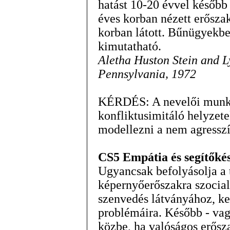
hatást 10-20 évvel később 
éves korban nézett erősza
korban látott. Bűnügyekben
kimutatható.
Aletha Huston Stein and Ly
Pennsylvania, 1972
KÉRDÉS: A nevelői munka
konfliktusimitáló helyzete
modellezni a nem agressz
CS5 Empátia és segítőké
Ugyancsak befolyásolja a t
képernyőerőszakra szocia
szenvedés látványához, k
problémáira. Később - va
közbe, ha valóságos erősz