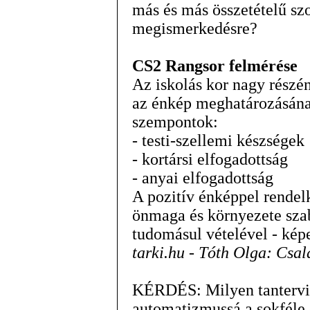
más és más összetételű sz
megismerkedésre?
CS2 Rangsor felmérése
Az iskolás kor nagy részé
az énkép meghatározásának
szempontok:
- testi-szellemi készségek
- kortársi elfogadottság
- anyai elfogadottság
A pozitív énképpel rendel
önmaga és környezete szab
tudomásul vételével - képe
tarki.hu - Tóth Olga: Csal
KÉRDÉS: Milyen tantervi-
automatizmussá a sokféle 