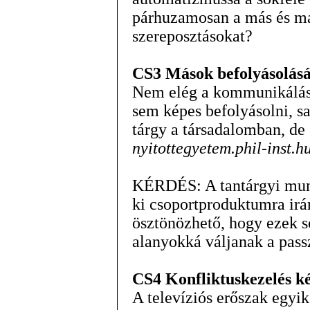
párhuzamosan a más és má
szereposztásokat?
CS3 Mások befolyásolás
Nem elég a kommunikálás é
sem képes befolyásolni, saj
tárgy a társadalomban, de
nyitottegyetem.phil-inst.h
KÉRDÉS: A tantárgyi mun
ki csoportproduktumra ir
ösztönözhető, hogy ezek s
alanyokká váljanak a pass
CS4 Konfliktuskezelés k
A televíziós erőszak egyi