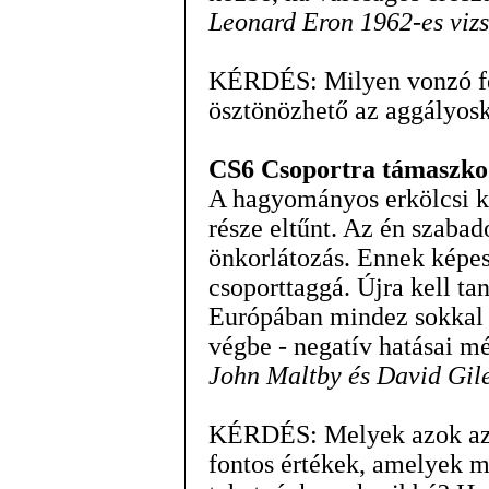
Leonard Eron 1962-es viz
KÉRDÉS: Milyen vonzó fe
ösztönözhető az aggályosk
CS6 Csoportra támaszko
A hagyományos erkölcsi ke
része eltűnt. Az én szabad
önkorlátozás. Ennek képe
csoporttaggá. Újra kell ta
Európában mindez sokkal 
végbe - negatív hatásai m
John Maltby és David Gile
KÉRDÉS: Melyek azok az i
fontos értékek, amelyek m