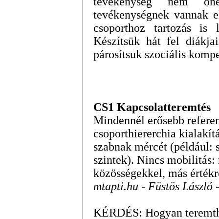
tevékenység nem ön
tevékenységnek vannak el
csoporthoz tartozás is l
Készítsük hát fel diákja
párosítsuk szociális kompe
CS1 Kapcsolatteremtés
Mindennél erősebb referen
csoporthiererchia kialakí
szabnak mércét (például: s
szintek). Nincs mobilitás
közösségekkel, más érték
mtapti.hu - Füstös László 
KÉRDÉS: Hogyan teremthe