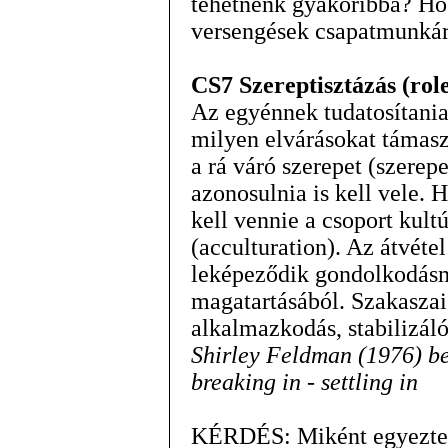
tehetnénk gyakoribbá? Ho
versengések csapatmunkára
CS7 Szereptisztázás (role
Az egyénnek tudatosítani
milyen elvárásokat támasz
a rá váró szerepet (szere
azonosulnia is kell vele. 
kell vennie a csoport kult
(acculturation). Az átvéte
leképeződik gondolkodásm
magatartásából. Szakaszai:
alkalmazkodás, stabilizáló
Shirley Feldman (1976) beil
breaking in - settling in
KÉRDÉS: Miként egyezteth