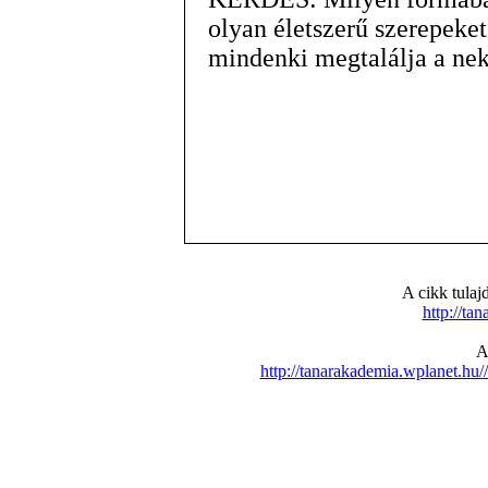
olyan életszerű szerepeke
mindenki megtalálja a nek
A cikk tula
http://ta
A
http://tanarakademia.wplanet.h