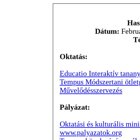
Has
Dátum:
Februa
T
Oktatás:
Educatio Interaktív tanan
Tempus Módszertani ötle
Művelődésszervezés
Pályázat:
Oktatási és kulturális min
www.palyazatok.org