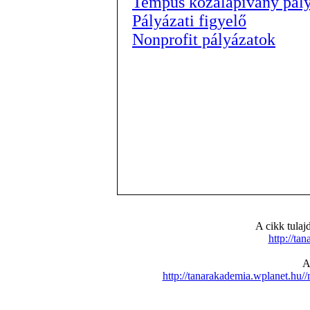
Tempus közalapívány pál
Pályázati figyelő
Nonprofit pályázatok
A cikk tula
http://ta
A
http://tanarakademia.wplanet.h