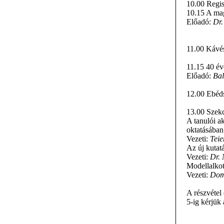
10.00 Regis
10.15 A mag
Előadó:
Dr.
11.00 Kávé
11.15 40 év
Előadó:
Bal
12.00 Ebédsz
13.00 Szek
A tanulói a
oktatásában
Vezeti:
Teie
Az új kutat
Vezeti:
Dr.
Modellalkot
Vezeti:
Dom
A részvétel
5-ig kérjük