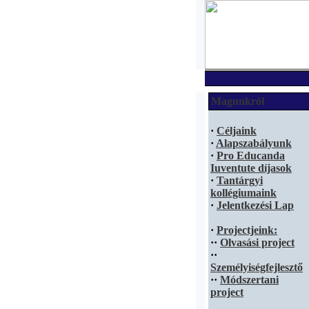
Magunkról
·
Céljaink
·
Alapszabályunk
·
Pro Educanda
Iuventute díjasok
·
Tantárgyi
kollégiumaink
·
Jelentkezési Lap
·
Projectjeink:
·
·
Olvasási project
·
·
Személyiségfejlesztő
·
·
Módszertani
project