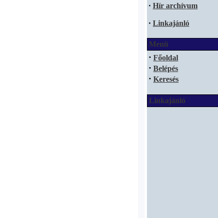
·
Hír archívum
·
Linkajánló
Menü
·
Főoldal
·
Belépés
·
Keresés
Linkajánló