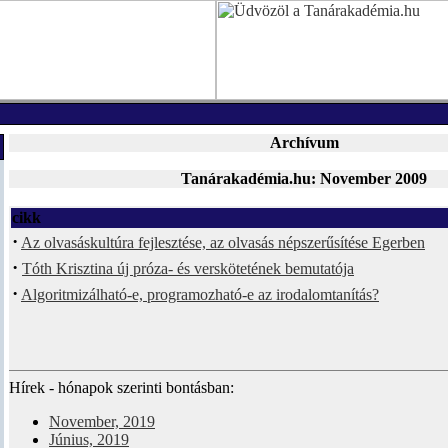
Archívum
Tanárakadémia.hu: November 2009
cikk
·
Az olvasáskultúra fejlesztése, az olvasás népszerűsítése Egerben
·
Tóth Krisztina új próza- és verskötetének bemutatója
·
Algoritmizálható-e, programozható-e az irodalomtanítás?
Hírek - hónapok szerinti bontásban:
November, 2019
Június, 2019