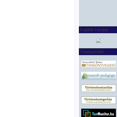
English Version
Támogatóink