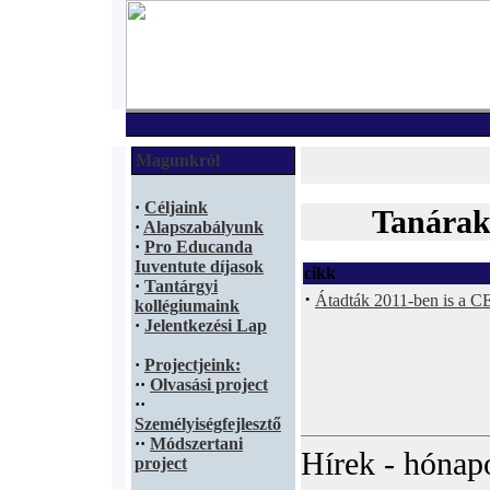
Magunkról
·
Céljaink
Tanárak
·
Alapszabályunk
·
Pro Educanda
Iuventute díjasok
cikk
·
Tantárgyi
·
Átadták 2011-ben is a C
kollégiumaink
·
Jelentkezési Lap
·
Projectjeink:
·
·
Olvasási project
·
·
Személyiségfejlesztő
·
·
Módszertani
Hírek - hónapo
project