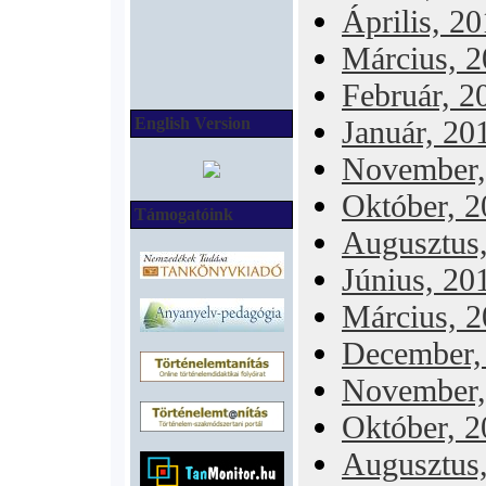
Április, 2
Március, 
Február, 2
English Version
Január, 20
November,
Október, 2
Támogatóink
Augusztus
Június, 20
Március, 
December,
November,
Október, 
Augusztus