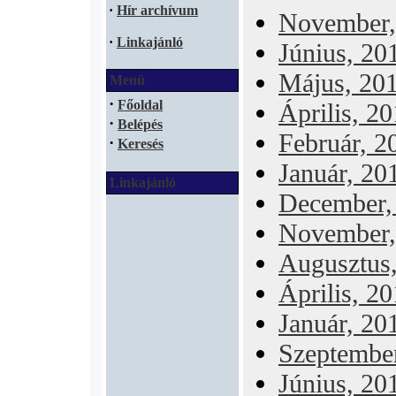
·
Hír archívum
November,
·
Linkajánló
Június, 20
Május, 20
Menü
·
Főoldal
Április, 2
·
Belépés
Február, 2
·
Keresés
Január, 20
Linkajánló
December,
November,
Augusztus
Április, 2
Január, 20
Szeptembe
Június, 20