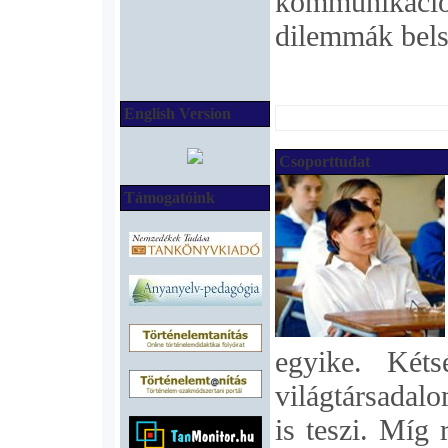
kommunikác
dilemmák belső
English Version
Csoporttudat
Támogatóink
egyike. Kéts
világtársadalo
is teszi. Míg