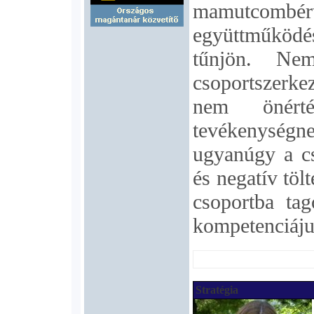
mamutcombért
együttműködé
tűnjön. Nem
csoportszerke
nem önért
tevékenységne
ugyanúgy a cs
és negatív tölt
csoportba tag
kompetenciájuk
Stratégia