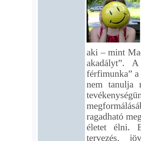
aki – mint Mad
akadályt”. A
férfimunka” a 
nem tanulja 
tevékenységün
megformálá
ragadható meg,
életet élni. 
tervezés, jö