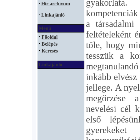
gyakorlata
·
Hír archívum
kompetenciák 
·
Linkajánló
a társadalmi 
Menü
feltételeként 
·
Főoldal
tőle, hogy mi
·
Belépés
·
Keresés
tesszük a ko
megtanulandó 
Linkajánló
inkább elvész 
jellege. A nye
megőrzése a
nevelési cél 
első lépésü
gyerekeket