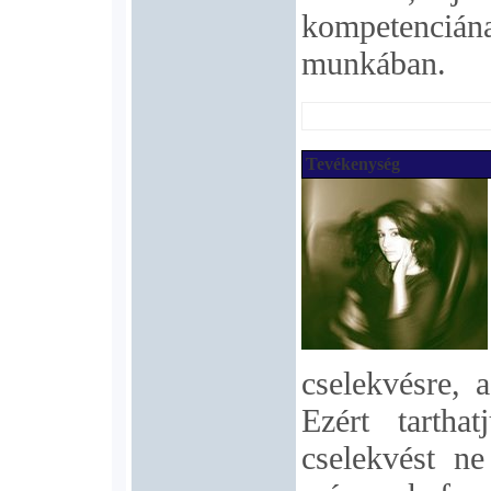
kompetenciána
munkában.
Tevékenység
cselekvésre, 
Ezért tartha
cselekvést ne