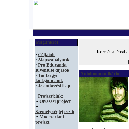
Magunkról
Keresés a témába
·
Céljaink
·
Alapszabályunk
·
Pro Educanda
Iuventute díjasok
Autokommunikáció
·
Tantárgyi
kollégiumaink
·
Jelentkezési Lap
·
Projectjeink:
·
·
Olvasási project
·
·
Személyiségfejlesztő
·
·
Módszertani
project