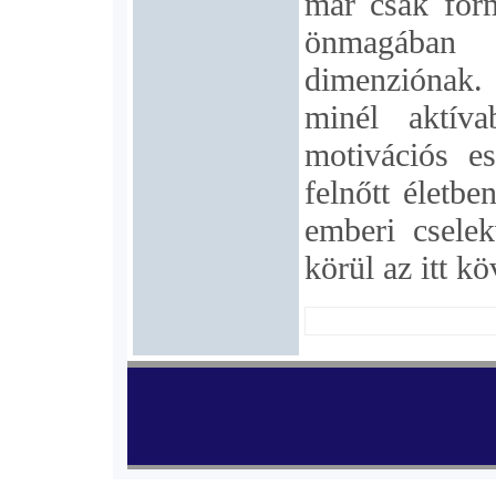
már csak form
önmagában 
dimenziónak. 
minél aktív
motivációs es
felnőtt életb
emberi cselek
körül az itt k