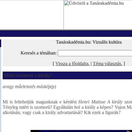
Tanárakadémia.hu: Vizuális kultúra
Keresés a témában:
[
Vissza a főoldalra.
|
Téma választás.
]
Miért szomorú a király?
avagy műelemzés máskép(p)
Mi is feltehetjük magunknak e kérdést
Henri Matisse A király sz
Tényleg miért is szomorú? Egyáltalán hol a király a képen? Vajon Mati
alkotásán, vagy csak a király udvartartását? Kik ezek a figurák?