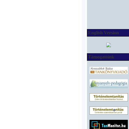
English Version
Támogatóink