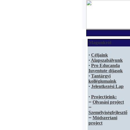
Magunkról
·
Céljaink
·
Alapszabályunk
·
Pro Educanda
Iuventute díjasok
·
Tantárgyi
kollégiumaink
·
Jelentkezési Lap
·
Projectjeink:
·
·
Olvasási project
·
·
Személyiségfejlesztő
·
·
Módszertani
project