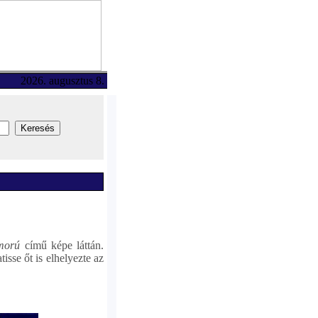
2026. augusztus 8.
omorú
című képe láttán.
sse őt is elhelyezte az