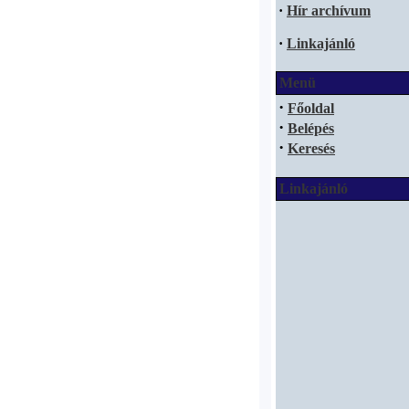
·
Hír archívum
·
Linkajánló
Menü
·
Főoldal
·
Belépés
·
Keresés
Linkajánló