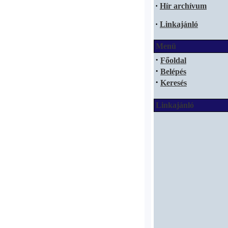
·
Hír archívum
·
Linkajánló
Menü
·
Főoldal
·
Belépés
·
Keresés
Linkajánló