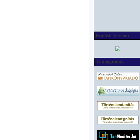
English Version
Támogatóink