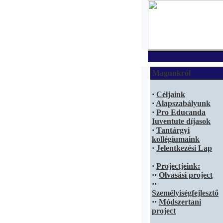
Magunkról
·
Céljaink
·
Alapszabályunk
·
Pro Educanda
Iuventute díjasok
·
Tantárgyi
kollégiumaink
·
Jelentkezési Lap
·
Projectjeink:
·
·
Olvasási project
·
·
Személyiségfejlesztő
·
·
Módszertani
project