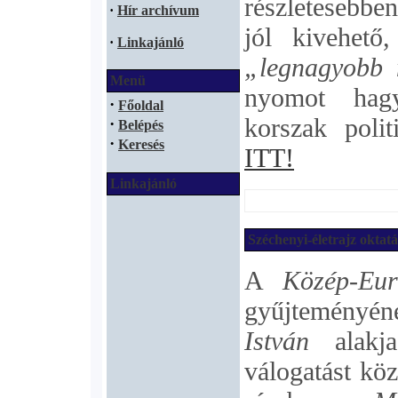
részletesebbe
·
Hír archívum
jól kivehető
·
Linkajánló
„legnagyobb
Menü
nyomot hag
·
Főoldal
korszak polit
·
Belépés
·
Keresés
ITT!
Linkajánló
Széchenyi-életrajz oktat
A
Közép-Eu
gyűjtemény
István
alakja
válogatást kö