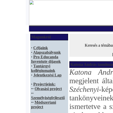
Magunkról
Keresés a témába
·
Céljaink
·
Alapszabályunk
·
Pro Educanda
Iuventute díjasok
Katona András tanulmá
·
Tantárgyi
Katona Andr
kollégiumaink
·
Jelentkezési Lap
megjelent ált
·
Projectjeink:
Széchenyi
-kép
·
·
Olvasási project
·
·
tankönyvei
Személyiségfejlesztő
·
·
Módszertani
ismertetve a 
project