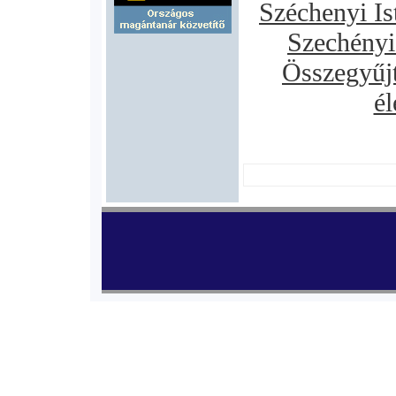
Széchenyi Is
Szechényi
Összegyűjt
él