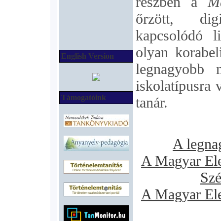
részben a
M
őrzött, dig
kapcsolódó l
olyan korabel
English Version
legnagyobb m
iskolatípusra 
Támogatóink
tanár.
A legna
A Magyar Ele
Szé
A Magyar Ele